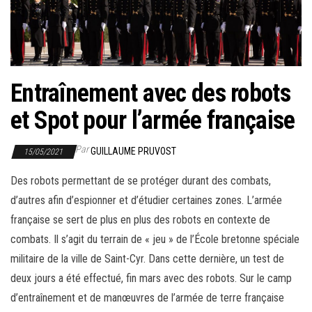
r
l
a
n
a
Entraînement avec des robots
v
et Spot pour l’armée française
i
g
Par
GUILLAUME PRUVOST
15/05/2021
a
t
Des robots permettant de se protéger durant des combats,
i
d’autres afin d’espionner et d’étudier certaines zones. L’armée
o
française se sert de plus en plus des robots en contexte de
n
combats. Il s’agit du terrain de « jeu » de l’École bretonne spéciale
militaire de la ville de Saint-Cyr. Dans cette dernière, un test de
deux jours a été effectué, fin mars avec des robots. Sur le camp
d’entraînement et de manœuvres de l’armée de terre française