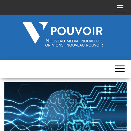
A
f
f
i
c
h
Cinquième-
Nouveau
e
média,
pouvoir.fr
r
nouvelles
opinions,
/
nouveau
pouvoir
m
a
s
q
u
e