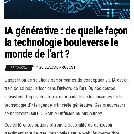
r
l
a
n
IA générative : de quelle façon
a
la technologie bouleverse le
v
monde de l’art ?
i
g
Par
GUILLAUME PRUVOST
a
14/12/2022
t
L’apparition de solutions performantes de conception via IA est en
i
train de se populariser dans l’univers de l’art. Or, des doutes
o
subsistent. Depuis des mois, ce monde tisse les louanges de la
n
technologie d’intelligence artificielle générative. Ses précurseurs
se nomment Dall·E 2, Stable Diffusion ou Midjourney.
Ces différentes options offrent la possibilité de concevoir
quasiment tout ce que vous voulez sur le web. Au même titre