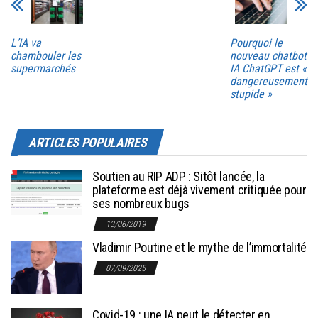
L’IA va
Pourquoi le
chambouler les
nouveau chatbot
supermarchés
IA ChatGPT est «
dangereusement
stupide »
ARTICLES POPULAIRES
Soutien au RIP ADP : Sitôt lancée, la
plateforme est déjà vivement critiquée pour
ses nombreux bugs
13/06/2019
Vladimir Poutine et le mythe de l’immortalité
07/09/2025
Covid-19 : une IA peut le détecter en