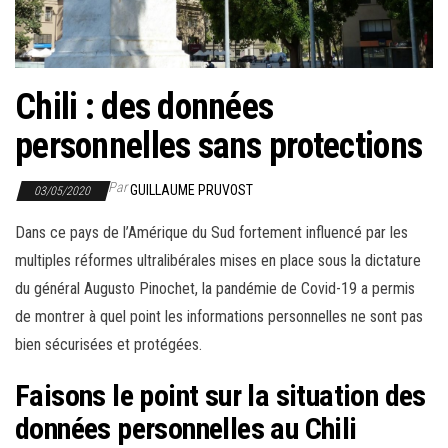
r
l
a
n
Chili : des données
a
personnelles sans protections
v
i
Par
GUILLAUME PRUVOST
03/05/2020
g
a
Dans ce pays de l’Amérique du Sud fortement influencé par les
t
multiples réformes ultralibérales mises en place sous la dictature
i
du général Augusto Pinochet, la pandémie de Covid-19 a permis
o
de montrer à quel point les informations personnelles ne sont pas
n
bien sécurisées et protégées.
Faisons le point sur la situation des
données personnelles au Chili