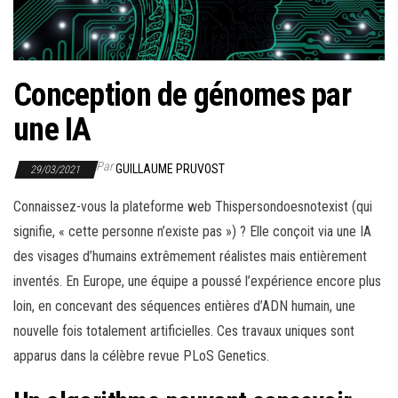
r
l
a
n
Conception de génomes par
a
une IA
v
i
Par
GUILLAUME PRUVOST
29/03/2021
g
a
Connaissez-vous la plateforme web Thispersondoesnotexist (qui
t
signifie, « cette personne n’existe pas ») ? Elle conçoit via une IA
i
des visages d’humains extrêmement réalistes mais entièrement
o
inventés. En Europe, une équipe a poussé l’expérience encore plus
n
loin, en concevant des séquences entières d’ADN humain, une
nouvelle fois totalement artificielles. Ces travaux uniques sont
apparus dans la célèbre revue PLoS Genetics.