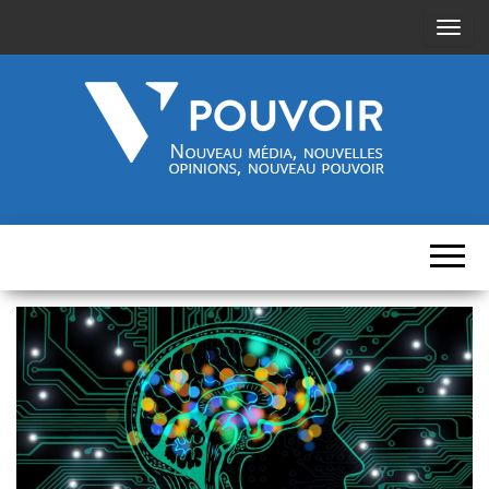
A
f
f
i
c
h
Cinquième-
Nouveau
e
média,
pouvoir.fr
r
nouvelles
opinions,
/
nouveau
pouvoir
m
a
s
q
u
e