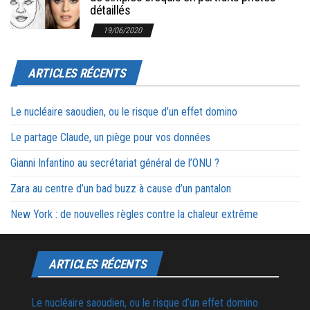
détaillés
19/06/2020
ARTICLES RÉCENTS
Le nucléaire saoudien, ou le risque d’un effet domino
Le partage Claude, un piège pour vos données
Gianni Infantino au secrétariat général de l’ONU ?
Zara au centre d’un bad buzz à cause d’un pantalon
New York : de nouvelles règles contre la chaleur extrême
ARTICLES RÉCENTS
Le nucléaire saoudien, ou le risque d’un effet domino