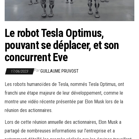
r
l
a
n
Le robot Tesla Optimus,
a
pouvant se déplacer, et son
v
i
concurrent Eve
g
a
Par
GUILLAUME PRUVOST
17/06/2023
t
Les robots humanoïdes de Tesla, nommés Tesla Optimus, ont
i
franchi une étape majeure de leur développement, comme le
o
montre une vidéo récente présentée par Elon Musk lors de la
n
réunion des actionnaires.
Lors de cette réunion annuelle des actionnaires, Elon Musk a
partagé de nombreuses informations sur l’entreprise et a