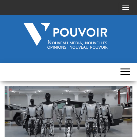
A
f
f
i
c
h
Cinquième-
Nouveau
e
média,
pouvoir.fr
r
nouvelles
opinions,
/
nouveau
pouvoir
m
a
s
q
u
e